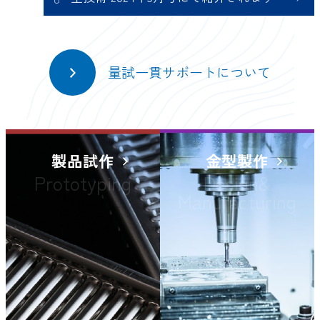
…
2024.04.17
お知らせ
プレス技術 2024年５月号にて紹介されます
2024.04.17
お知らせ
量試一貫サポートについて
型技術 2024年5月号にて紹介されます
製品試作
金型製作
Prototyping
Design&
Manufacturing