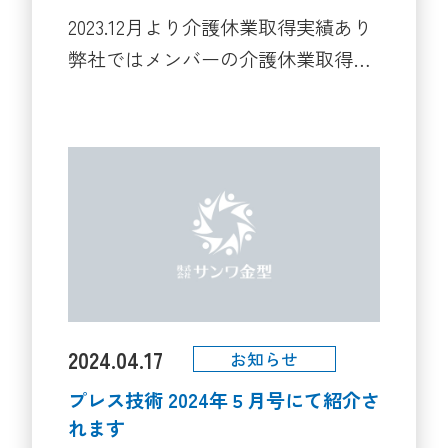
2023.12月より介護休業取得実績あり
弊社ではメンバーの介護休業取得・
職場復帰を円滑にするため、 個々の
状況に応じた介護支援プランを作成
して仕事と介護の両立を支援してい
ます また、「次世代育成支援対策推
進法に基づく一般事業主行動計画」
を 厚労省の「両立支援のひろば」に
公開しています↓↓↓
https://ryouritsu.mhlw.go.jp/hiroba/search_
cn=131512&n=%E6%A0%AA%E5%BC%8F%E4
2024.04.17
お知らせ
プレス技術 2024年５月号にて紹介さ
れます