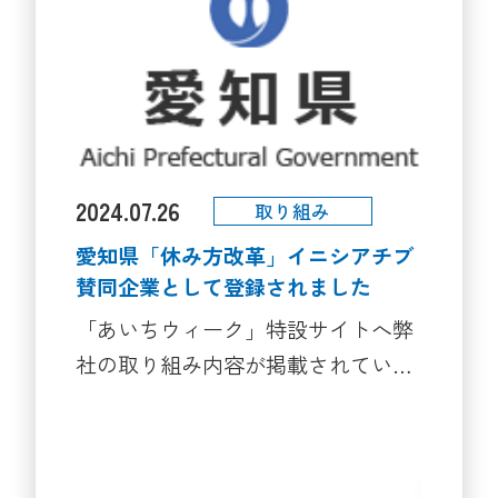
載申請中です また、女性従業員1名
が現在約1年間の産休・育休を取得中
です 今月は生まれた赤ちゃんと一緒
に、会社に元気な顔を見せに来てく
れました 育児休業取得を推進する当
社の取組は、厚生労働省「仕事と家
2024.07.26
取り組み
庭の両立の取組を支援する情報サイ
愛知県「休み方改革」イニシアチブ
ト・両立支援のひろば」
賛同企業として登録されました
https://ryouritsu.mhlw.go.jp/hiroba/search_
「あいちウィーク」特設サイトへ弊
cn=131512にも公表しています。 家
社の取り組み内容が掲載されていま
庭環境が大きく変化しても、誰もが
す↓↓↓ https://www.aichi-
仕事との両立を無理なく目指せる職
yasumikata.jp/initiative/detail/508 愛
場環境を目指し 広く育児休業の取得
知県「休み方改革」イニシアチブと
をサポートしています。