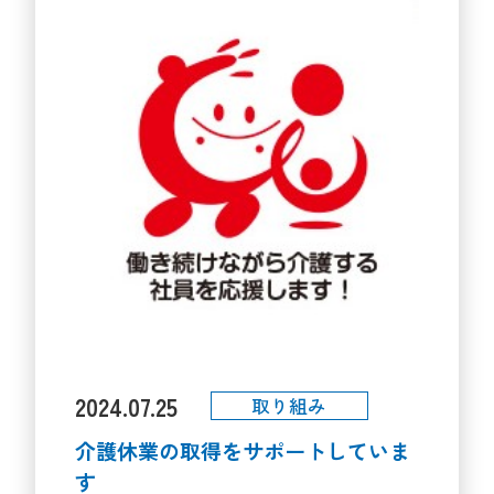
は、経済界・労働界・教育界ととも
に、「休み方改革」を通じ、ワー
ク・ライフ・バランスの充実と生産
性向上による地域経済の活性化を目
指す運動です。 弊社ではフレックス
タイム制や交代休日制度などの柔軟
な勤務形態を取り入れることで、メ
ンバーの様々なライフステージにお
いて、仕事と家庭の両立を可能にし
ています。 有給休暇取得率は年々上
昇しており、先期(2024.4月期)は
79.9％でした。
2024.07.25
取り組み
介護休業の取得をサポートしていま
す