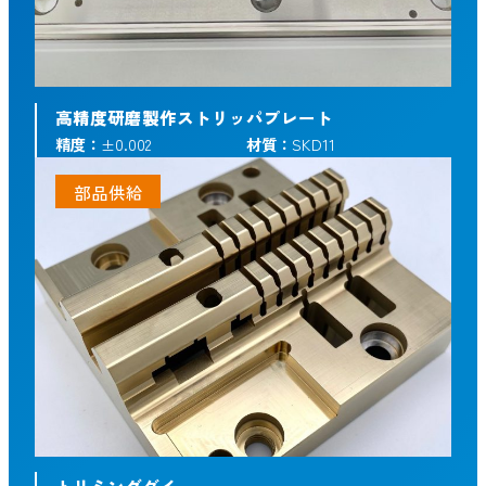
高精度研磨製作ストリッパプレート
精度：
±0.002
材質：
SKD11
部品供給