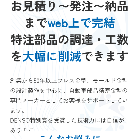
お見積り〜発注〜納品
まで
web上で完結
特注部品の調達・工数
を
大幅に削減
できます
創業から50年以上プレス金型、モールド金型
の設計製作を中心に、自動車部品精密金型の
専門メーカーとしてお客様をサポートしてい
ます。
DENSO特別賞を受賞した技術力には自信が
あります。
こんなお悩みに